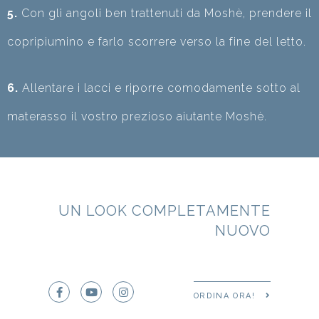
5.
Con gli angoli ben trattenuti da Moshè, prendere il
copripiumino e farlo scorrere verso la fine del letto.
6.
Allentare i lacci e riporre comodamente sotto al
materasso il vostro prezioso aiutante Moshè.
UN LOOK COMPLETAMENTE
NUOVO
ORDINA ORA!